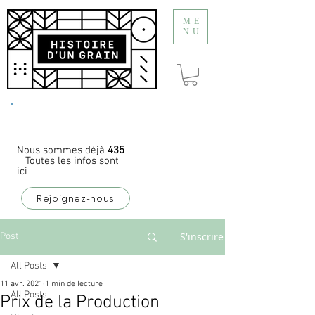
ME
NU
Appel à
coopérateurs
Nous sommes déjà
435
Toutes les infos sont
ici
Rejoignez-nous
S'inscrire
Post
All Posts
11 avr. 2021
1 min de lecture
All Posts
Prix de la Production