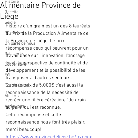
Histoire
Alimentaire Province de
Recette
Liège
Seigle
Histoire d'un grain est un des 8 lauréats 
Récompense
du Prix de la Production Alimentaire de 
la Province de Liège. Ce prix 
On parle de nous
récompense ceux qui oeuvrent pour un 
Patisserie
travail basé sur l'innovation, l'ancrage 
local, la perspective de continuité et de 
Coopérative
développement et la possibilité de les 
Fête
transposer à d'autres secteurs.
Outre le prix de 5.000€ c'est aussi la 
Pour les pros
reconnaissance de la nécessité de 
Ateliers
recréer une filière céréalière "du grain 
Agriculture
au pain" qui est reconnue.  
Cette récompense et cette 
reconnaissance nous font très plaisir, 
merci beaucoup!
https://www.provincedeliege.be/fr/node