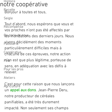
Histoire
notre coopérative
Recette
Bonjour à toutes et tous,
Seigle
Tout d’abord, nous espérons que vous et 
Récompense
vos proches n’ont pas été affectés par 
On parle de nous
les inondations des derniers jours. Nous 
vivons décidément des moments 
Patisserie
particulièrement difficiles mais à 
Coopérative
chacune de ces épreuves, notre action 
n’en est que plus légitime, porteuse de 
Fête
sens, en adéquation avec les défis à 
Pour les pros
relever.
Ateliers
C'est pour cette raison que nous lançons 
Agriculture
un 
appel aux dons
.
 Jean-Pierre Deru, 
notre producteur de céréales 
panifiables, a été très durement 
impacté. Non seulement ses champs 