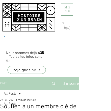
ME
NU
Appel à
coopérateurs
Nous sommes déjà
435
Toutes les infos sont
ici
Rejoignez-nous
S'inscrire
Post
All Posts
22 juil. 2021
1 min de lecture
All Posts
Soutien à un membre clé de