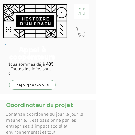
ME
NU
Appel à
coopérateurs
Nous sommes déjà
435
Toutes les infos sont
ici
Rejoignez-nous
Coordinateur du projet
Jonathan coordonne au jour le jour la
meunerie. Il est passionné par les
entreprises à impact social et
environnemental et tout