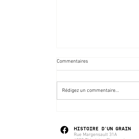
Commentaires
Rédigez un commentaire...
Les Ateliers Histoire d'un grain
#2
HISTOIRE
D'
U
N
GRAIN
Rue Margensault 31A