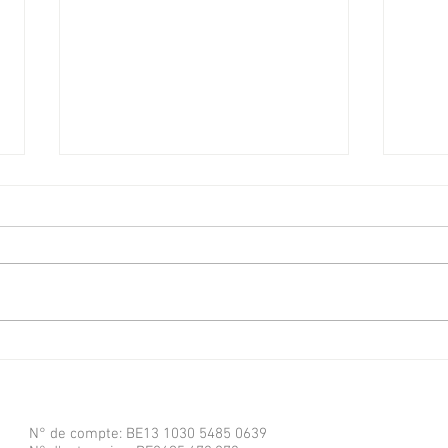
Retou
Machine à pains et farines
naturelles
N° de compte: BE13 1030 5485 0639