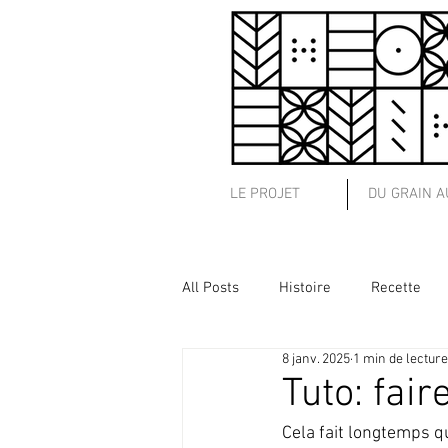
LE PROJET
DU GRAIN A
All Posts
Histoire
Recette
8 janv. 2025
1 min de lecture
Patisserie
Coopérative
Tuto: fair
Cela fait longtemps qu