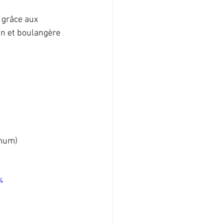
 grâce aux 
in et boulangère 
imum)
4