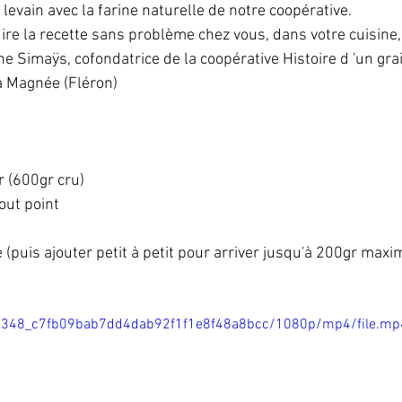
 levain avec la farine naturelle de notre coopérative.
re la recette sans problème chez vous, dans votre cuisine,
ne Simaÿs, cofondatrice de la coopérative Histoire d 'un gra
à Magnée (Fléron)
 (600gr cru)
out point
 (puis ajouter petit à petit pour arriver jusqu'à 200gr max
/23d348_c7fb09bab7dd4dab92f1f1e8f48a8bcc/1080p/mp4/file.mp