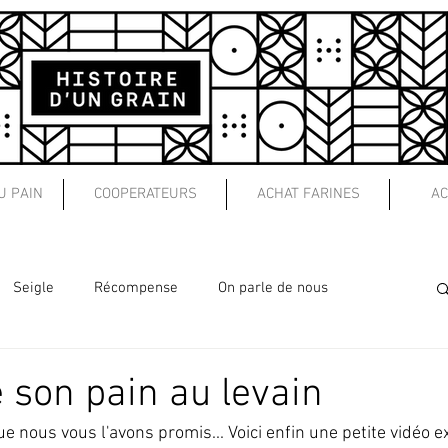
U PAIN
COOPERATEURS
ACHAT FARINES
AC
Seigle
Récompense
On parle de nous
Fête
Pour les pros
Ateliers
Agriculture
e son pain au levain
e nous vous l'avons promis... Voici enfin une petite vidéo ex